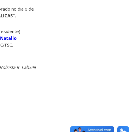
orado
no dia 6 de
LICAS
“.
residente) –
 Natalio
SC/FSC.
Bolsista IC LabSiN