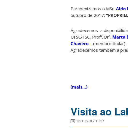
Parabenizamos o MSc.
Aldo
outubro de 2017:
“PROPRIE
Agradecemos a disponibilida
UFSC/FSC, Profª. Drª.
Marta E
Chavero
– (membro titular)
Agradecemos também a pres
(mais…)
Visita ao L
18/10/2017 10:57