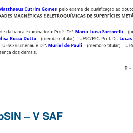
 Matthaeus Cutrim Gomes
pelo
exame de qualificação ao dout
DADES MAGNÉTICAS E ELETROQUÍMICAS DE SUPERFÍCIES METÁ
de da banca examinadora: Profª. Drª.
Maria Luisa Sartorelli
– (p
lisa Rosso Dotto
– (membro titular) – UFSC/FSC. Prof. Dr.
Lucas
 – UFSC/Blumenau e Drª.
Muriel de Pauli
– (membro titular) – UF
ença dos demais.
D
– 
abSiN – V SAF