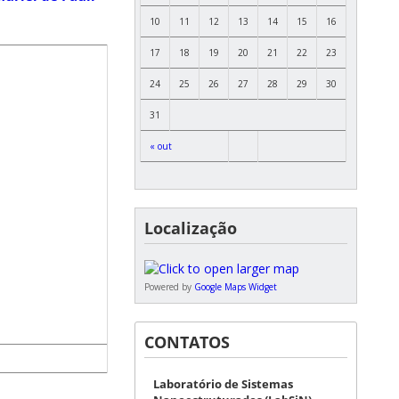
10
11
12
13
14
15
16
17
18
19
20
21
22
23
24
25
26
27
28
29
30
31
« out
Localização
Powered by
Google Maps Widget
CONTATOS
Laboratório de Sistemas