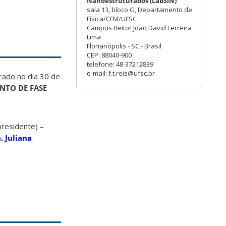
Nanoestruturados (LabSiN)
sala 13, bloco G, Departamento de
Física/CFM/UFSC
Campus Reitor João David Ferreira
Lima
Florianópolis - SC - Brasil
CEP: 88040-900
telefone: 48-37212839
e-mail: f.t.reis@ufsc.br
orado
no dia 30 de
NTO DE FASE
presidente) –
. Juliana