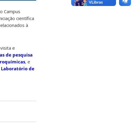
 no Campus
ciação científica
relacionados à
isita e
as de pesquisa
troquímicas
, e
o
Laboratório de