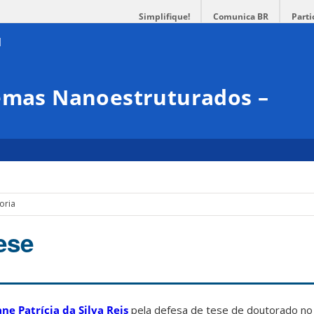
Simplifique!
Comunica BR
Parti
temas Nanoestruturados –
oria
ese
ne Patrícia da Silva Reis
pela defesa de tese de doutorado no 