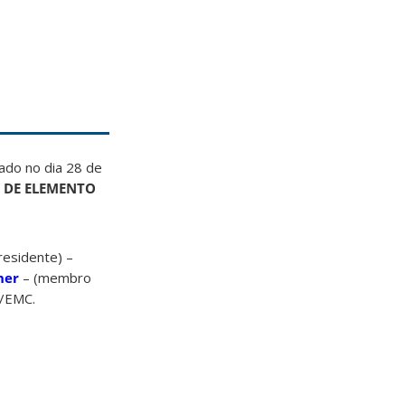
ado no dia 28 de
 DE ELEMENTO
residente) –
cher
– (membro
C/EMC.