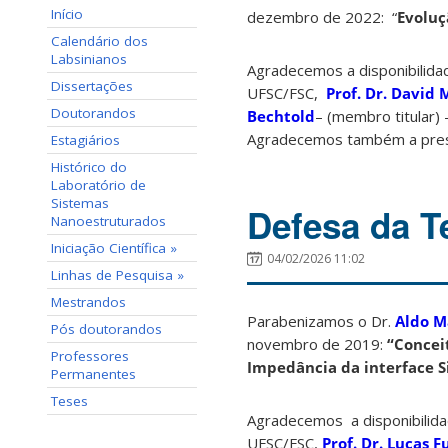
Início
dezembro de 2022: “
Evoluç
Calendário dos
Labsinianos
Agradecemos a disponibilida
Dissertações
UFSC/FSC,
Prof. Dr. David
Doutorandos
Bechtold
– (membro titular)
Agradecemos também a pres
Estagiários
Histórico do
Laboratório de
Sistemas
Defesa da T
Nanoestruturados
Iniciação Científica »
04/02/2026 11:02
Linhas de Pesquisa »
Mestrandos
Parabenizamos o Dr.
Aldo M
Pós doutorandos
novembro de 2019:
“Concei
Professores
Impedância da interface Si
Permanentes
Teses
Agradecemos a disponibilida
UFSC/FSC,
Prof. Dr. Lucas 