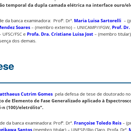
ão temporal da dupla camada elétrica na interface ouro/ele
de da banca examinadora: Profª. Drª.
Maria Luisa Sartorelli
– (p
 Mendez Soares
– (membro externo) – UNICAMP/IFGW,
Prof. Dr
 – UFSC/FSC e
Profa. Dra. Cristiane Luisa Jost
– (membro titular
ença dos demais.
ese
atthaeus Cutrim Gomes
pela defesa de tese de doutorado no 
to de Elemento de Fase Generalizado aplicado à Espectrosc
-n (100)/eletrólito
“.
de da banca examinadora: Profª. Drª.
Françoise Toledo Reis
– (p
Fugikawa Santos
(membro titular) – UNESP/Rio Claro. Profa. Drª.
M