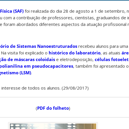
ísica (SAF)
foi realizada do dia 28 de agosto a 1 de setembro,
u com a contribuição de professores, cientistas, graduandos de ini
e foram abordados diferentes aspectos da atuação profissional 
ório de Sistemas Nanoestruturados
recebeu alunos para uma v
Na visita foi explicado o
histórico do laboratório
, as atuais
áre
ção de máscaras coloidais
e eletrodeposição,
células fotoele
 polianilina em pseudocapacitores
, também foi apresentado 
netismo (LSM)
.
interesse de todos os alunos. (29/08/2017)
(
PDF do folheto
)