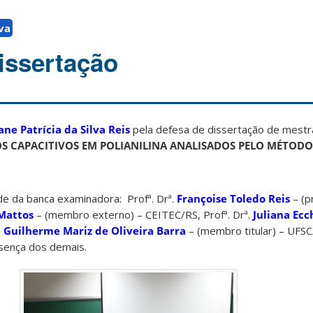
va
issertação
ane Patrícia da Silva Reis
pela defesa de dissertação de mestr
S CAPACITIVOS EM POLIANILINA ANALISADOS PELO MÉTODO
de da banca examinadora: Profª. Drª.
Françoise Toledo Reis
– (p
Mattos
– (membro externo) – CEITEC/RS, Profª. Drª.
Juliana Ec
.
Guilherme Mariz de Oliveira Barra
– (membro titular) – UFS
ença dos demais.