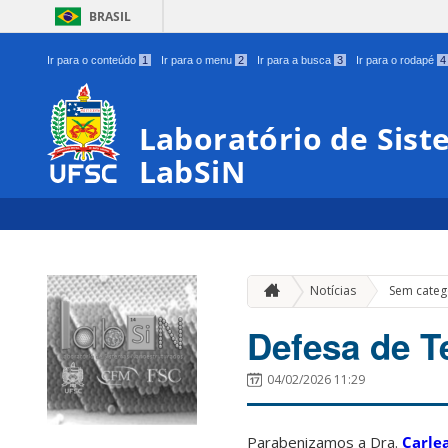
BRASIL
Ir para o conteúdo
1
Ir para o menu
2
Ir para a busca
3
Ir para o rodapé
4
Laboratório de Sis
LabSiN
Notícias
Sem categ
Defesa de T
04/02/2026 11:29
Parabenizamos a Dra.
Carlea