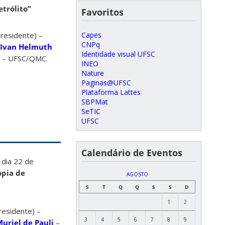
trólito”
Favoritos
Capes
residente) –
CNPq
. Ivan Helmuth
Identidade visual UFSC
) – UFSC/QMC.
INEO
Nature
Paginas@UFSC
Plataforma Lattes
SBPMat
SeTIC
UFSC
Calendário de Eventos
dia 22 de
opia de
AGOSTO
S
T
Q
Q
S
S
D
1
2
residente) –
3
4
5
6
7
8
9
uriel de Pauli
–