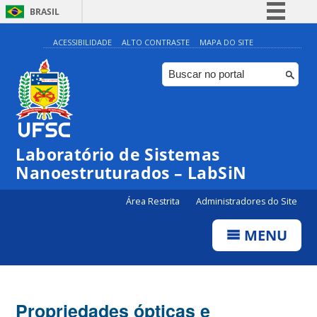
BRASIL
Simplifique!
ACESSIBILIDADE
ALTO CONTRASTE
MAPA DO SITE
Comunica BR
Participe
Acesso à informação
Legislação
Laboratório de Sistemas
Canais
Nanoestruturados – LabSiN
Área Restrita
Administradores do Site
MENU
Propriedades ópticas e