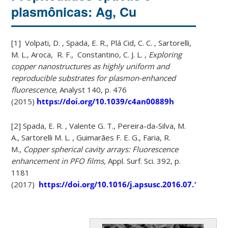
plasmônicas: Ag, Cu
[1] Volpati, D. , Spada, E. R., Plá Cid, C. C. , Sartorelli,
M. L., Aroca, R. F., Constantino, C. J. L. ,
Exploring
copper nanostructures as highly uniform and
reproducible substrates for plasmon-enhanced
fluorescence,
Analyst 140, p. 476
(2015)
https://doi.org/10.1039/c4an00889h
[2] Spada, E. R. , Valente G. T., Pereira-da-Silva, M.
A., Sartorelli M. L. , Guimarães F. E. G., Faria, R.
M.,
Copper spherical cavity arrays: Fluorescence
enhancement in PFO films,
Appl. Surf. Sci. 392, p.
1181
(2017)
https://doi.org/10.1016/j.apsusc.2016.07.174