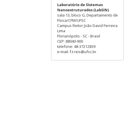
Laboratório de Sistemas
Nanoestruturados (LabSiN)
sala 13, bloco G, Departamento de
Física/CFM/UFSC
Campus Reitor João David Ferreira
Lima
Florianópolis - SC - Brasil
CEP: 88040-900
telefone: 48-37212839
e-mail: f.t.reis@ufsc.br