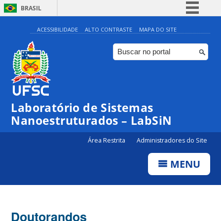
BRASIL
Simplifique!
ACESSIBILIDADE
ALTO CONTRASTE
MAPA DO SITE
Comunica BR
Participe
Acesso à informação
Legislação
Laboratório de Sistemas
Canais
Nanoestruturados – LabSiN
Área Restrita
Administradores do Site
MENU
Doutorandos