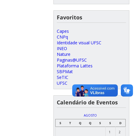
Favoritos
Capes
CNPq
Identidade visual UFSC
INEO
Nature
Paginas@UFSC
Plataforma Lattes
SBPMat
SeTIC
UFSC
Calendário de Eventos
AGOSTO
S
T
Q
Q
S
S
D
1
2