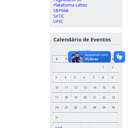
Plataforma Lattes
SBPMat
SeTIC
UFSC
Calendário de Eventos
AGOSTO
S
T
Q
Q
S
S
D
1
2
3
4
5
6
7
8
9
10
11
12
13
14
15
16
17
18
19
20
21
22
23
24
25
26
27
28
29
30
31
« out