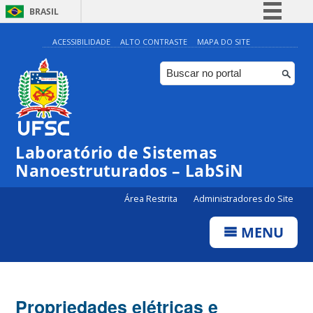
BRASIL
Simplifique!
ACESSIBILIDADE
ALTO CONTRASTE
MAPA DO SITE
Comunica BR
Participe
Acesso à informação
Legislação
Laboratório de Sistemas
Canais
Nanoestruturados – LabSiN
Área Restrita
Administradores do Site
MENU
Propriedades elétricas e