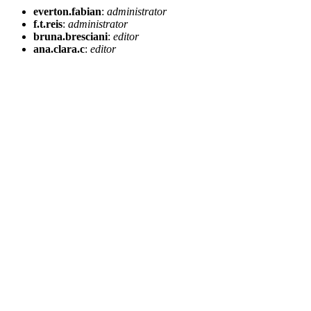
everton.fabian
:
administrator
f.t.reis
:
administrator
bruna.bresciani
:
editor
ana.clara.c
:
editor